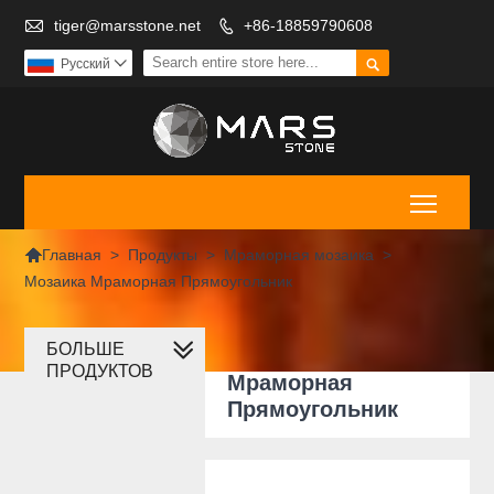

tiger@marsstone.net
+86-18859790608


Pусский

Toggle

>
Продукты
>
Мраморная мозаика
>
Главная
Мозаика Мраморная Прямоугольник
БОЛЬШЕ
Мозаика
ПРОДУКТОВ
Мраморная
Прямоугольник