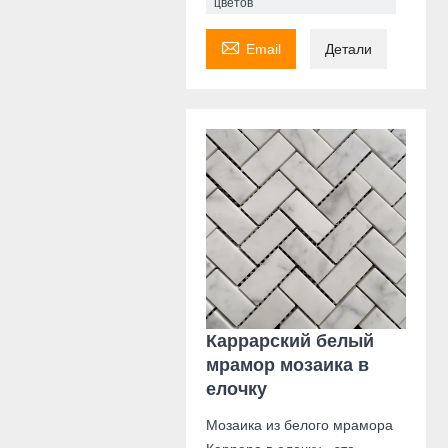
цветов

Email
Детали
Каррарский белый
мрамор мозаика в
елочку
Мозаика из белого мрамора