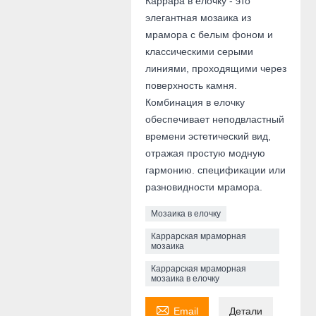
Каррара в елочку - это
элегантная мозаика из
мрамора с белым фоном и
классическими серыми
линиями, проходящими через
поверхность камня.
Комбинация в елочку
обеспечивает неподвластный
времени эстетический вид,
отражая простую модную
гармонию. спецификации или
разновидности мрамора.
Мозаика в елочку
Каррарская мраморная
мозаика
Каррарская мраморная
мозаика в елочку

Email
Детали