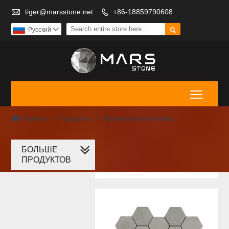

tiger@marsstone.net
+86-18859790608


Pусский

Toggle

>
Продукты
>
Мраморная мозаика
Главная
БОЛЬШЕ
Мраморная
ПРОДУКТОВ
мозаика